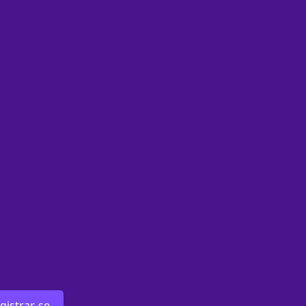
gistrar-se