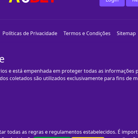
Políticas de Privacidade
Termos e Condições
Sitemap
de
ários e está empenhada em proteger todas as informações 
os coletados são utilizados exclusivamente para fins de m
r todas as regras e regulamentos estabelecidos. É import